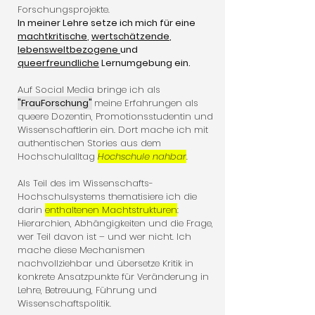
Forschungsprojekte.
In meiner Lehre setze ich mich für eine
machtkritische
,
wertschätzende
,
lebensweltbezogene
und
queerfreundliche
Lernumgebung ein.
Auf Social Media bringe ich als
"FrauForschung"
meine Erfahrungen als
queere Dozentin, Promotionsstudentin und
Wissenschaftlerin ein. Dort mache ich mit
authentischen Stories aus dem
Hochschulalltag
Hochschule nahbar
.
Als Teil des im Wissenschafts-
Hochschulsystems thematisiere ich die
darin
enthaltenen Machtstrukturen
:
Hierarchien, Abhängigkeiten und die Frage,
wer Teil davon ist – und wer nicht. Ich
mache diese Mechanismen
nachvollziehbar und übersetze Kritik in
konkrete Ansatzpunkte für Veränderung in
Lehre, Betreuung, Führung und
Wissenschaftspolitik.