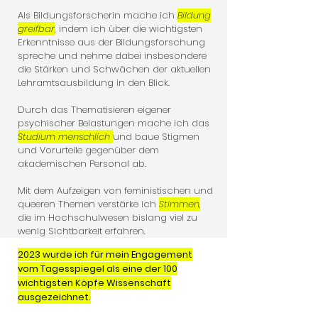
Als Bildungsforscherin mache ich
Bildung
greifbar
, indem ich über die wichtigsten
Erkenntnisse aus der Bildungsforschung
spreche und nehme dabei insbesondere
die Stärken und Schwächen der aktuellen
Lehramtsausbildung in den Blick.
Durch das Thematisieren eigener
psychischer Belastungen mache ich das
Studium menschlich
und baue Stigmen
und Vorurteile gegenüber dem
akademischen Personal ab.
Mit dem Aufzeigen von feministischen und
queeren Themen verstärke ich
Stimmen
,
die im Hochschulwesen bislang viel zu
wenig Sichtbarkeit erfahren.
2023 wurde ich für mein Engagement
vom Tagesspiegel als eine der 100
wichtigsten Köpfe Wissenschaft
ausgezeichnet.